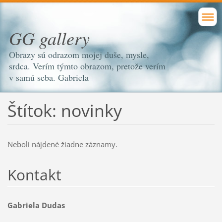
GG gallery
Obrazy sú odrazom mojej duše, mysle,
srdca. Verím týmto obrazom, pretože verím
v samú seba. Gabriela
Štítok: novinky
Neboli nájdené žiadne záznamy.
Kontakt
Gabriela Dudas