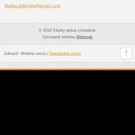
dudas.ga
briele@g
mail.com
© 2014 Všetky práva vyhradené.
Vytvorené službou
Webnode
Zobraziť:
Mobilnú verziu
|
Štandardnú verziu