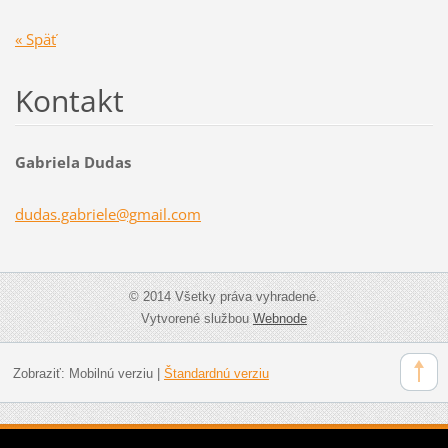
« Späť
Kontakt
Gabriela Dudas
dudas.ga
briele@g
mail.com
© 2014 Všetky práva vyhradené.
Vytvorené službou
Webnode
Zobraziť:
Mobilnú verziu
|
Štandardnú verziu