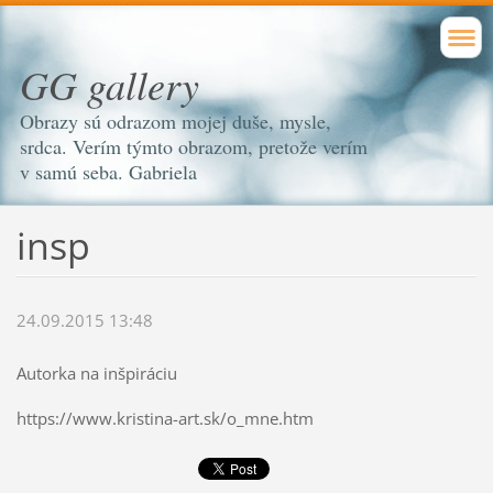
GG gallery
Obrazy sú odrazom mojej duše, mysle,
srdca. Verím týmto obrazom, pretože verím
v samú seba. Gabriela
insp
24.09.2015 13:48
Autorka na inšpiráciu
https://www.kristina-art.sk/o_mne.htm