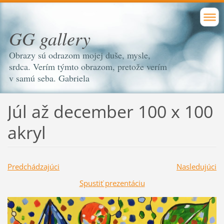
GG gallery
Obrazy sú odrazom mojej duše, mysle,
srdca. Verím týmto obrazom, pretože verím
v samú seba. Gabriela
Júl až december 100 x 100
akryl
Predchádzajúci
Nasledujúci
Spustiť prezentáciu